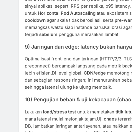
sinyal aplikasi seperti RPS per replika, p95 latency
untuk
Horizontal Pod Autoscaling
atau ekosistem 
cooldown
agar skala tidak berosilasi, serta
pre-wa
memangkas waktu siap instance baru.Kalibrasi agar
terjadi
sebelum
pengguna merasakan lambat.
9) Jaringan dan edge: latency bukan hanya 
Optimalisasi front-end dan jaringan (HTTP/2/3, TL
preconnect) berdampak langsung pada metrik back
lebih efisien.Di level global,
CDN/edge
memotong ro
dan sebagian respons ringan; ini menurunkan beba
sehingga latensi ujung ke ujung membaik.
10) Pengujian beban & uji kekacauan (chao
Lakukan
load/stress test
untuk memetakan
titik lut
mana latensi mulai melonjak tajam.Uji
chaos
terarah
DB, lambatkan jaringan antarlayanan, atau naikkan 