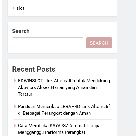
slot
Search
SEARCH
Recent Posts
EDWINSLOT Link Alternatif untuk Mendukung
Aktivitas Akses Harian yang Aman dan
Teratur
Panduan Memeriksa LEBAH4D Link Alternatif
di Berbagai Perangkat dengan Aman
Cara Membuka KAYA787 Alternatif tanpa
Mengganggu Performa Perangkat