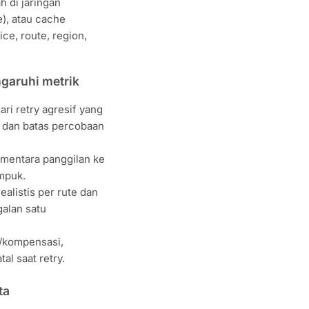
h di jaringan
e), atau cache
ice, route, region,
garuhi metrik
ri retry agresif yang
r dan batas percobaan
mentara panggilan ke
mpuk.
alistis per rute dan
alan satu
s/kompensasi,
l saat retry.
ta