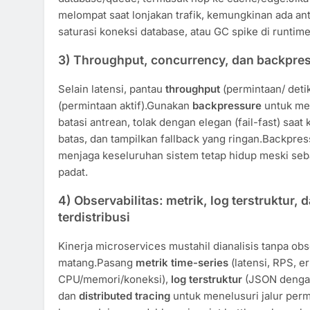
melompat saat lonjakan trafik, kemungkinan ada antr
saturasi koneksi database, atau GC spike di runtime
3) Throughput, concurrency, dan backpre
Selain latensi, pantau
throughput
(permintaan/ deti
(permintaan aktif).Gunakan
backpressure
untuk me
batasi antrean, tolak dengan elegan (fail-fast) saat
batas, dan tampilkan fallback yang ringan.Backpres
menjaga keseluruhan sistem tetap hidup meski seb
padat.
4) Observabilitas: metrik, log terstruktur, 
terdistribusi
Kinerja microservices mustahil dianalisis tanpa obs
matang.Pasang
metrik time-series
(latensi, RPS, er
CPU/memori/koneksi),
log terstruktur
(JSON dengan
dan
distributed tracing
untuk menelusuri jalur perm