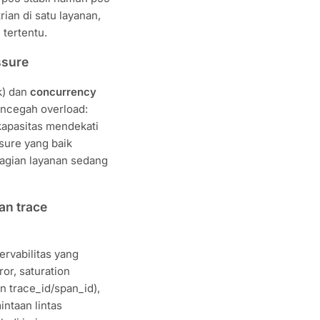
ian di satu layanan,
 tertentu.
ssure
k) dan
concurrency
ncegah overload:
 kapasitas mendekati
sure yang baik
agian layanan sedang
dan trace
ervabilitas yang
ror, saturation
 trace_id/span_id),
intaan lintas