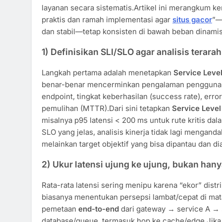
layanan secara sistematis.Artikel ini merangkum ke
praktis dan ramah implementasi agar
situs gacor
”—
dan stabil—tetap konsisten di bawah beban dinamis
1) Definisikan SLI/SLO agar analisis terarah
Langkah pertama adalah menetapkan
Service Level
benar-benar mencerminkan pengalaman pengguna: 
endpoint, tingkat keberhasilan (success rate), erro
pemulihan (MTTR).Dari sini tetapkan
Service Level
misalnya p95 latensi < 200 ms untuk rute kritis da
SLO yang jelas, analisis kinerja tidak lagi mengand
melainkan target objektif yang bisa dipantau dan dia
2) Ukur latensi ujung ke ujung, bukan hany
Rata-rata latensi sering menipu karena “ekor” distr
biasanya menentukan persepsi lambat/cepat di ma
pemetaan
end-to-end
dari gateway → service A →
database/queue, termasuk hop ke cache/edge.Jika