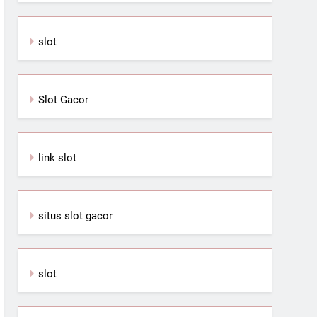
slot
Slot Gacor
link slot
situs slot gacor
slot