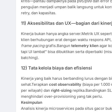
kritis—pantau dampaknya pada p95/p99 dan error b
pengujian menjadi umpan balik langsung untuk konf
retry, dan kapasitas.
11) Aksesibilitas dan UX—bagian dari kiner
Kinerja bukan hanya angka server.Metrik UX sepert
klien berhubungan erat dengan waktu respons API,
frame pacing
grafis.Bangun
telemetry klien
agar ko
tapi UI lambat” bisa dibuktikan serta diperbaiki (mi
batching).
12) Tata kelola biaya dan efisiensi
Kinerja yang baik harus berbanding lurus dengan b
sehat.Terapkan
cost observability
(biaya per 1.000 
per wilayah) dan
right-sizing
replika.Bandingkan SL
menghindari over-provisioning yang tak perlu.
Kesimpulan
Analisis kinerja microservices pada situs gacor bu