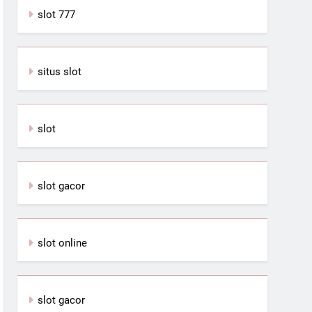
slot 777
situs slot
slot
slot gacor
slot online
slot gacor