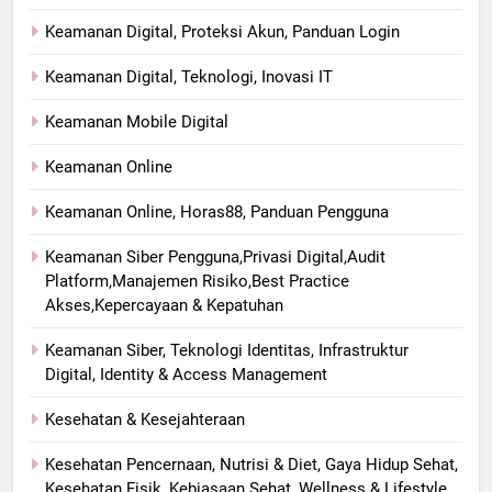
Keamanan Digital, Proteksi Akun, Panduan Login
Keamanan Digital, Teknologi, Inovasi IT
Keamanan Mobile Digital
Keamanan Online
Keamanan Online, Horas88, Panduan Pengguna
Keamanan Siber Pengguna,Privasi Digital,Audit
Platform,Manajemen Risiko,Best Practice
Akses,Kepercayaan & Kepatuhan
Keamanan Siber, Teknologi Identitas, Infrastruktur
Digital, Identity & Access Management
Kesehatan & Kesejahteraan
Kesehatan Pencernaan, Nutrisi & Diet, Gaya Hidup Sehat,
Kesehatan Fisik, Kebiasaan Sehat, Wellness & Lifestyle