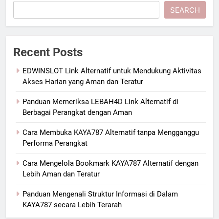
SEARCH
Recent Posts
EDWINSLOT Link Alternatif untuk Mendukung Aktivitas
Akses Harian yang Aman dan Teratur
Panduan Memeriksa LEBAH4D Link Alternatif di
Berbagai Perangkat dengan Aman
Cara Membuka KAYA787 Alternatif tanpa Mengganggu
Performa Perangkat
Cara Mengelola Bookmark KAYA787 Alternatif dengan
Lebih Aman dan Teratur
Panduan Mengenali Struktur Informasi di Dalam
KAYA787 secara Lebih Terarah