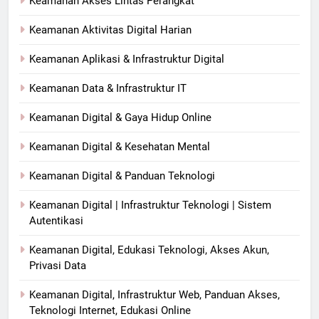
Keamanan Akses Lintas Perangkat
Keamanan Aktivitas Digital Harian
Keamanan Aplikasi & Infrastruktur Digital
Keamanan Data & Infrastruktur IT
Keamanan Digital & Gaya Hidup Online
Keamanan Digital & Kesehatan Mental
Keamanan Digital & Panduan Teknologi
Keamanan Digital | Infrastruktur Teknologi | Sistem
Autentikasi
Keamanan Digital, Edukasi Teknologi, Akses Akun,
Privasi Data
Keamanan Digital, Infrastruktur Web, Panduan Akses,
Teknologi Internet, Edukasi Online