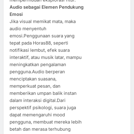
Audio sebagai Elemen Pendukung
Emosi
Jika visual memikat mata, maka
audio menyentuh
emosi.Penggunaan suara yang
tepat pada Horas88, seperti
notifikasi lembut, efek suara
interaktif, atau musik latar, mampu
meningkatkan pengalaman
pengguna.Audio berperan
menciptakan suasana,
memperkuat pesan, dan
memberikan umpan balik instan
dalam interaksi digital.Dari
perspektif psikologi, suara juga
dapat memengaruhi mood
pengguna, membuat mereka lebih
betah dan merasa terhubung