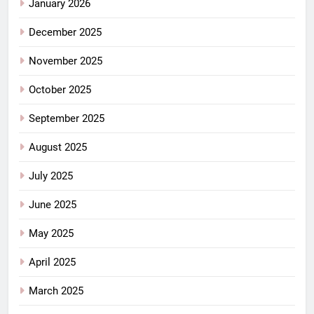
January 2026
December 2025
November 2025
October 2025
September 2025
August 2025
July 2025
June 2025
May 2025
April 2025
March 2025