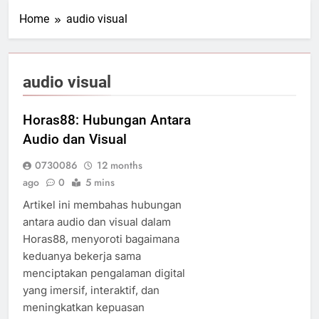
Home
audio visual
audio visual
Horas88: Hubungan Antara
Audio dan Visual
0730086
12 months
ago
0
5 mins
Artikel ini membahas hubungan
antara audio dan visual dalam
Horas88, menyoroti bagaimana
keduanya bekerja sama
menciptakan pengalaman digital
yang imersif, interaktif, dan
meningkatkan kepuasan