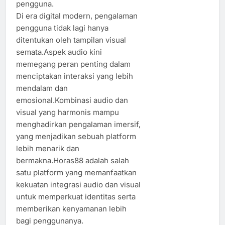
pengguna.
Di era digital modern, pengalaman
pengguna tidak lagi hanya
ditentukan oleh tampilan visual
semata.Aspek audio kini
memegang peran penting dalam
menciptakan interaksi yang lebih
mendalam dan
emosional.Kombinasi audio dan
visual yang harmonis mampu
menghadirkan pengalaman imersif,
yang menjadikan sebuah platform
lebih menarik dan
bermakna.Horas88 adalah salah
satu platform yang memanfaatkan
kekuatan integrasi audio dan visual
untuk memperkuat identitas serta
memberikan kenyamanan lebih
bagi penggunanya.