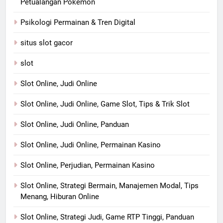
Petualangan Pokémon
Psikologi Permainan & Tren Digital
situs slot gacor
slot
Slot Online, Judi Online
Slot Online, Judi Online, Game Slot, Tips & Trik Slot
Slot Online, Judi Online, Panduan
Slot Online, Judi Online, Permainan Kasino
Slot Online, Perjudian, Permainan Kasino
Slot Online, Strategi Bermain, Manajemen Modal, Tips
Menang, Hiburan Online
Slot Online, Strategi Judi, Game RTP Tinggi, Panduan