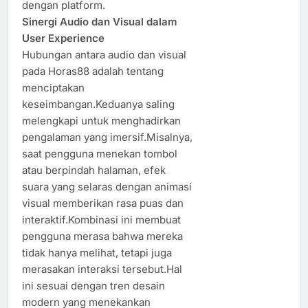
dengan platform.
Sinergi Audio dan Visual dalam
User Experience
Hubungan antara audio dan visual
pada Horas88 adalah tentang
menciptakan
keseimbangan.Keduanya saling
melengkapi untuk menghadirkan
pengalaman yang imersif.Misalnya,
saat pengguna menekan tombol
atau berpindah halaman, efek
suara yang selaras dengan animasi
visual memberikan rasa puas dan
interaktif.Kombinasi ini membuat
pengguna merasa bahwa mereka
tidak hanya melihat, tetapi juga
merasakan interaksi tersebut.Hal
ini sesuai dengan tren desain
modern yang menekankan