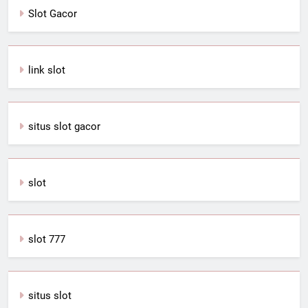
Slot Gacor
link slot
situs slot gacor
slot
slot 777
situs slot