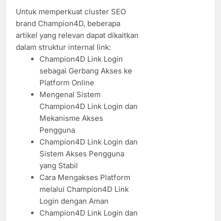
Untuk memperkuat cluster SEO
brand Champion4D, beberapa
artikel yang relevan dapat dikaitkan
dalam struktur internal link:
Champion4D Link Login
sebagai Gerbang Akses ke
Platform Online
Mengenal Sistem
Champion4D Link Login dan
Mekanisme Akses
Pengguna
Champion4D Link Login dan
Sistem Akses Pengguna
yang Stabil
Cara Mengakses Platform
melalui Champion4D Link
Login dengan Aman
Champion4D Link Login dan