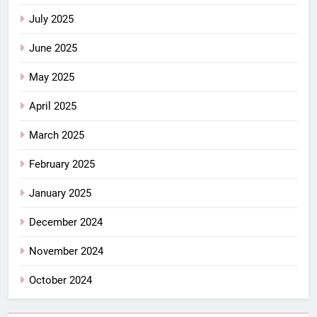
July 2025
June 2025
May 2025
April 2025
March 2025
February 2025
January 2025
December 2024
November 2024
October 2024