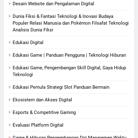
Desain Website dan Pengalaman Digital
Dunia Fiksi & Fantasi Teknologi & Inovasi Budaya
Populer Relasi Manusia dan Pokémon Filsafat Teknologi
Analisis Dunia Fiksi
Edukasi Digital
Edukasi Game | Panduan Pengguna | Teknologi Hiburan
Edukasi Game, Pengembangan Skill Digital, Gaya Hidup
Teknologi
Edukasi Pemula Strategi Slot Panduan Bermain
Ekosistem dan Akses Digital
Esports & Competitive Gaming
Evaluasi Platform Digital
Game & Hiburan Pengembangan Diri Manajemen Waktu