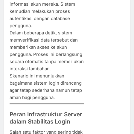
informasi akun mereka. Sistem
kemudian melakukan proses
autentikasi dengan database
pengguna.
Dalam beberapa detik, sistem
memverifikasi data tersebut dan
memberikan akses ke akun
pengguna. Proses ini berlangsung
secara otomatis tanpa memerlukan
interaksi tambahan.
Skenario ini menunjukkan
bagaimana sistem login dirancang
agar tetap sederhana namun tetap
aman bagi pengguna.
Peran Infrastruktur Server
dalam Stabilitas Login
Salah satu faktor yang sering tidak