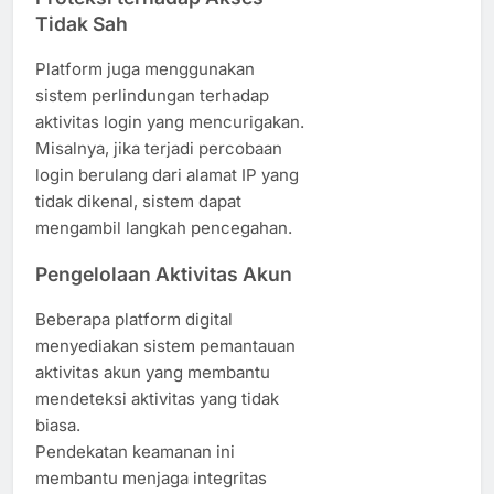
Tidak Sah
Platform juga menggunakan
sistem perlindungan terhadap
aktivitas login yang mencurigakan.
Misalnya, jika terjadi percobaan
login berulang dari alamat IP yang
tidak dikenal, sistem dapat
mengambil langkah pencegahan.
Pengelolaan Aktivitas Akun
Beberapa platform digital
menyediakan sistem pemantauan
aktivitas akun yang membantu
mendeteksi aktivitas yang tidak
biasa.
Pendekatan keamanan ini
membantu menjaga integritas