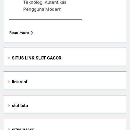
Teknologi Autentikasi
Pengguna Modern
Read More
SITUS LINK SLOT GACOR
link slot
slot toto
situs gacor