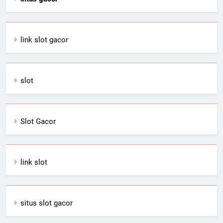
link slot gacor
slot
Slot Gacor
link slot
situs slot gacor