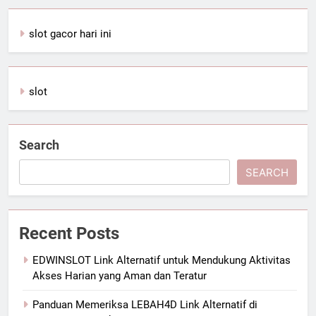
slot gacor hari ini
slot
Search
SEARCH
Recent Posts
EDWINSLOT Link Alternatif untuk Mendukung Aktivitas
Akses Harian yang Aman dan Teratur
Panduan Memeriksa LEBAH4D Link Alternatif di