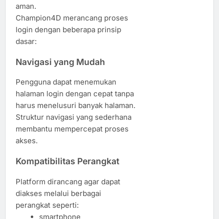
aman.
Champion4D merancang proses
login dengan beberapa prinsip
dasar:
Navigasi yang Mudah
Pengguna dapat menemukan
halaman login dengan cepat tanpa
harus menelusuri banyak halaman.
Struktur navigasi yang sederhana
membantu mempercepat proses
akses.
Kompatibilitas Perangkat
Platform dirancang agar dapat
diakses melalui berbagai
perangkat seperti:
smartphone