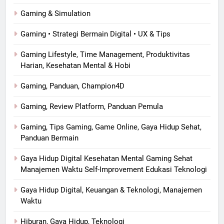
Gaming & Simulation
Gaming • Strategi Bermain Digital • UX & Tips
Gaming Lifestyle, Time Management, Produktivitas
Harian, Kesehatan Mental & Hobi
Gaming, Panduan, Champion4D
Gaming, Review Platform, Panduan Pemula
Gaming, Tips Gaming, Game Online, Gaya Hidup Sehat,
Panduan Bermain
Gaya Hidup Digital Kesehatan Mental Gaming Sehat
Manajemen Waktu Self-Improvement Edukasi Teknologi
Gaya Hidup Digital, Keuangan & Teknologi, Manajemen
Waktu
Hiburan, Gaya Hidup, Teknologi