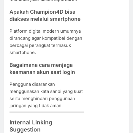
Apakah Champion4D bisa
diakses melalui smartphone
Platform digital modern umumnya
dirancang agar kompatibel dengan
berbagai perangkat termasuk
smartphone.
Bagaimana cara menjaga
keamanan akun saat login
Pengguna disarankan
menggunakan kata sandi yang kuat
serta menghindari penggunaan
jaringan yang tidak aman.
Internal Linking
Suggestion