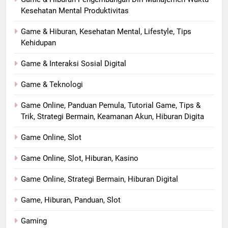
Kesehatan Mental Produktivitas
Game & Hiburan, Kesehatan Mental, Lifestyle, Tips
Kehidupan
Game & Interaksi Sosial Digital
Game & Teknologi
Game Online, Panduan Pemula, Tutorial Game, Tips &
Trik, Strategi Bermain, Keamanan Akun, Hiburan Digita
Game Online, Slot
Game Online, Slot, Hiburan, Kasino
Game Online, Strategi Bermain, Hiburan Digital
Game, Hiburan, Panduan, Slot
Gaming